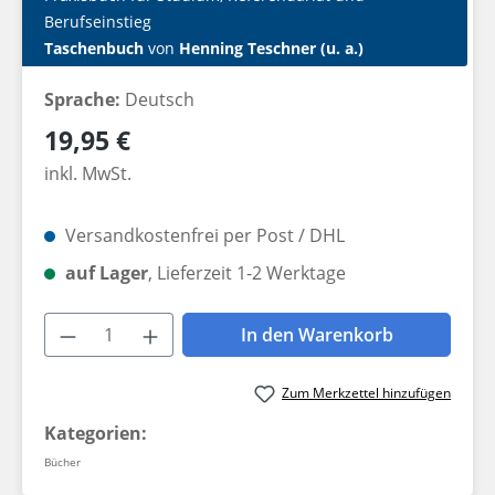
Berufseinstieg
Taschenbuch
von
Henning Teschner (u. a.)
Sprache:
Deutsch
Regulärer Preis:
19,95 €
inkl. MwSt.
Versandkostenfrei per Post / DHL
auf Lager
, Lieferzeit 1-2 Werktage
Produkt Anzahl: Gib den gewünschten W
In den Warenkorb
Zum Merkzettel hinzufügen
Kategorien:
Bücher