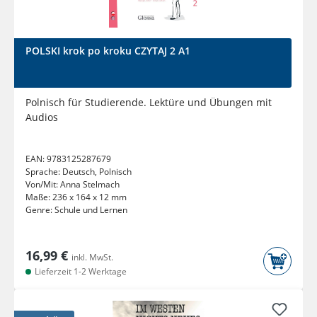
POLSKI krok po kroku CZYTAJ 2 A1
Polnisch für Studierende. Lektüre und Übungen mit
Audios
EAN:
9783125287679
Sprache:
Deutsch, Polnisch
Von/Mit:
Anna Stelmach
Maße:
236 x 164 x 12 mm
Genre:
Schule und Lernen
16,99 €
inkl. MwSt.
Lieferzeit 1-2 Werktage