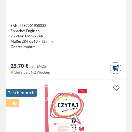
EAN:
9787561950838
Sprache:
Englisch
Von/Mit:
LIPING JIANG
Maße:
284 x 210 x 12 mm
Genre:
Importe
23,70 €
inkl. MwSt.
Lieferzeit 1-2 Wochen
Taschenbuch
Tipp