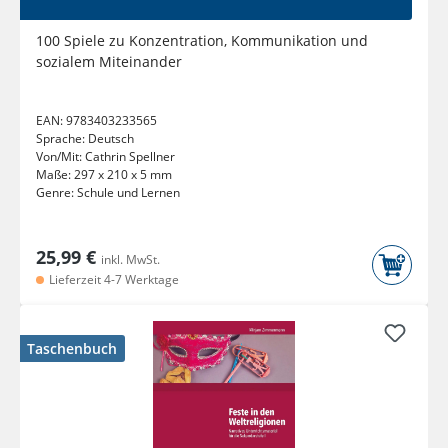
100 Spiele zu Konzentration, Kommunikation und
sozialem Miteinander
EAN:
9783403233565
Sprache:
Deutsch
Von/Mit:
Cathrin Spellner
Maße:
297 x 210 x 5 mm
Genre:
Schule und Lernen
25,99 €
inkl. MwSt.
Lieferzeit 4-7 Werktage
Taschenbuch