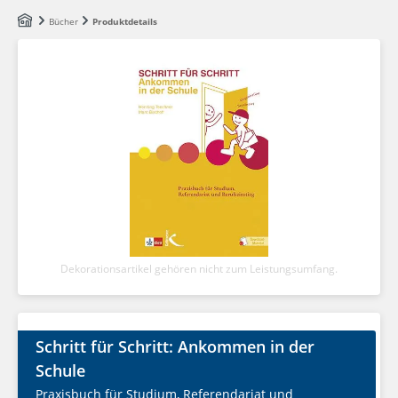
Zum Hauptinhalt springen
Bücher
Produktdetails
Dekorationsartikel gehören nicht zum Leistungsumfang.
Schritt für Schritt: Ankommen in der
Schule
Praxisbuch für Studium, Referendariat und