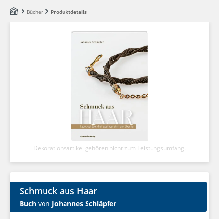
Zum Hauptinhalt springen
Bücher
Produktdetails
Dekorationsartikel gehören nicht zum Leistungsumfang.
Schmuck aus Haar
Buch
von
Johannes Schläpfer