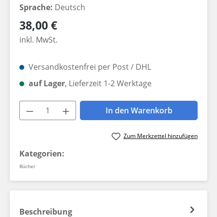
Sprache:
Deutsch
Regulärer Preis:
38,00 €
inkl. MwSt.
Versandkostenfrei per Post / DHL
auf Lager
, Lieferzeit 1-2 Werktage
Produkt Anzahl: Gib den gewünschten W
In den Warenkorb
Zum Merkzettel hinzufügen
Kategorien:
Bücher
Beschreibung