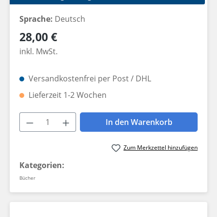
Sprache:
Deutsch
Regulärer Preis:
28,00 €
inkl. MwSt.
Versandkostenfrei per Post / DHL
Lieferzeit 1-2 Wochen
Produkt Anzahl: Gib den gewünschten W
In den Warenkorb
Zum Merkzettel hinzufügen
Kategorien:
Bücher