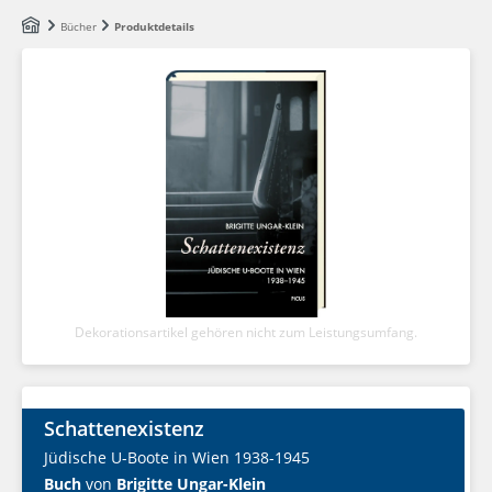
Zum Hauptinhalt springen
Bücher
Produktdetails
Dekorationsartikel gehören nicht zum Leistungsumfang.
Schattenexistenz
Jüdische U-Boote in Wien 1938-1945
Buch
von
Brigitte Ungar-Klein