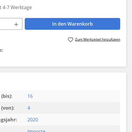
it 4-7 Werktage
 Anzahl: Gib den gewünschten Wert ein 
In den Warenkorb
Zum Merkzettel hinzufügen
n:
(bis):
16
(von):
4
gsjahr:
2020
Importe