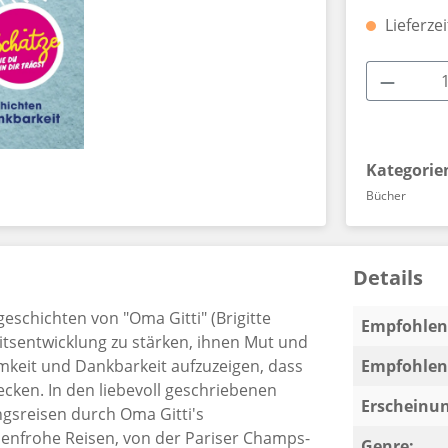
Lieferze
Produkt
Kategorie
Bücher
Details
geschichten von "Oma Gitti" (Brigitte
Empfohlen 
tsentwicklung zu stärken, ihnen Mut und
keit und Dankbarkeit aufzuzeigen, dass
Empfohlen 
cken. In den liebevoll geschriebenen
Erscheinun
gsreisen durch Oma Gitti's
enfrohe Reisen, von der Pariser Champs-
Genre: