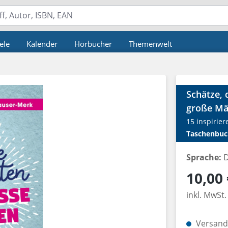
ele
Kalender
Hörbücher
Themenwelt
Schätze, 
große M
15 inspirie
Taschenbuc
Sprache:
D
Regulärer P
10,00 
inkl. MwSt.
Versandk