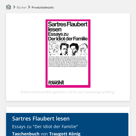
Zum Hauptinhalt springen
Bücher
Produktdetails
Dekorationsartikel gehören nicht zum Leistungsumfang.
Sartres Flaubert lesen
Essays zu "Der Idiot der Familie"
Taschenbuch
von
Traugott König