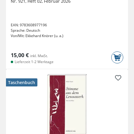
Nr. 921, Heft 02, Februar 2026
EAN:
9783608977196
Sprache:
Deutsch
Von/Mit:
Ekkehard Knörer (u. a.)
15,00 €
inkl. MwSt.
Lieferzeit 1-2 Werktage
Taschenbuch