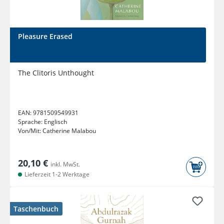
Pleasure Erased
The Clitoris Unthought
EAN:
9781509549931
Sprache:
Englisch
Von/Mit:
Catherine Malabou
20,10 €
inkl. MwSt.
Lieferzeit 1-2 Werktage
Taschenbuch