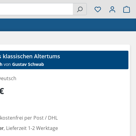
Wa
 klassischen Altertums
h
von
Gustav Schwab
eutsch
reis:
€
ostenfrei per Post / DHL
er
, Lieferzeit 1-2 Werktage