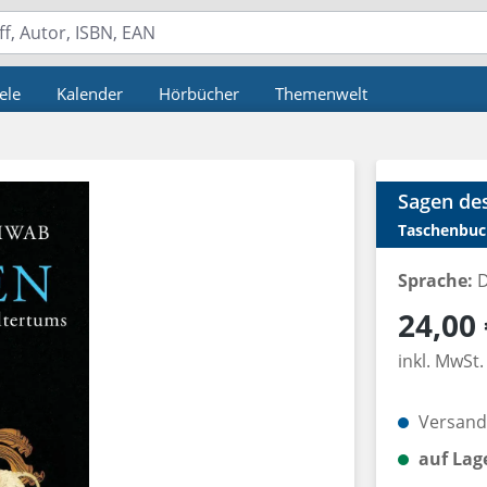
ele
Kalender
Hörbücher
Themenwelt
Sagen des
Taschenbuc
Sprache:
D
Regulärer P
24,00 
inkl. MwSt.
Versandk
auf Lag