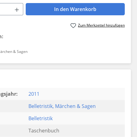
 Anzahl: Gib den gewünschten Wert ein 
In den Warenkorb
Zum Merkzettel hinzufügen
n:
ärchen & Sagen
gsjahr:
2011
Belletristik
, Märchen & Sagen
Belletristik
Taschenbuch