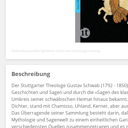
Dekorationsartikel gehören nicht zum Leistungsumfang.
Beschreibung
Der Stuttgarter Theologe Gustav Schwab (1792 - 1850
Geschichten und Sagen und durch die »Sagen des klas
Umkreis seiner schwäbischen Heimat hinaus bekannt.
Dichter, stand mit Chamisso, Uhland, Kerner, aber au
Das Überragende seiner Sammlung besteht darin, daß
Mythologie und Sagenwelt zu einem einheitlichen Gan
verschiedensten Quellen zusammengetragen und es is