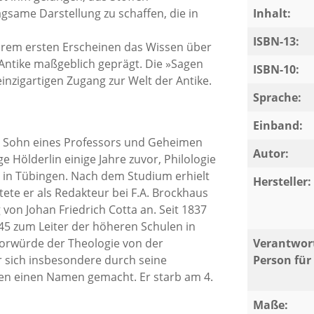
gsame Darstellung zu schaffen, die in
Inhalt:
ISBN-13:
hrem ersten Erscheinen das Wissen über
 Antike maßgeblich geprägt. Die »Sagen
ISBN-10:
inzigartigen Zugang zur Welt der Antike.
Sprache:
Einband:
ls Sohn eines Professors und Geheimen
Autor:
e Hölderlin einige Jahre zuvor, Philologie
t in Tübingen. Nach dem Studium erhielt
Hersteller:
itete er als Redakteur bei F.A. Brockhaus
g von Johan Friedrich Cotta an. Seit 1837
5 zum Leiter der höheren Schulen in
orwürde der Theologie von der
Verantwort
 er sich insbesondere durch seine
Person für 
en einen Namen gemacht. Er starb am 4.
Maße: