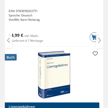
EAN:
9783658263751
Sprache:
Deutsch
Von/Mit:
Karin Nickenig
14,99 €
inkl. MwSt.
Lieferzeit 4-7 Werktage
Buch
Lizenzgebühren