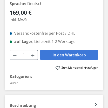
Sprache:
Deutsch
Regulärer Preis:
169,00 €
inkl. MwSt.
Versandkostenfrei per Post / DHL
auf Lager
, Lieferzeit 1-2 Werktage
Produkt Anzahl: Gib den gewünschten W
In den Warenkorb
Zum Merkzettel hinzufügen
Kategorien:
Bücher
Beschreibung