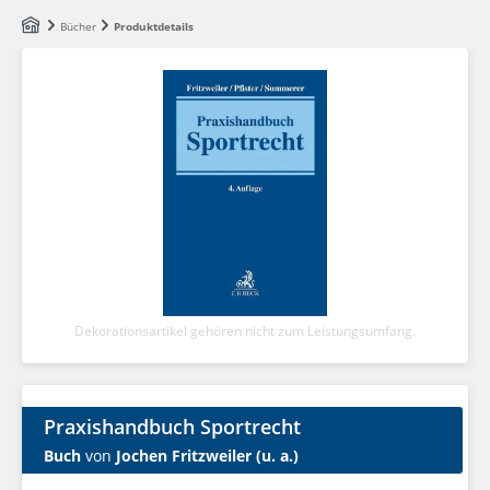
Zum Hauptinhalt springen
Bücher
Produktdetails
Dekorationsartikel gehören nicht zum Leistungsumfang.
Praxishandbuch Sportrecht
Buch
von
Jochen Fritzweiler (u. a.)