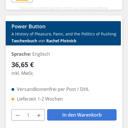
Dekorationsartikel gehören nicht zum Leistungsumfang.
Power Button
A History of Pleasure, Panic, and the Politics of Pushing
Taschenbuch
von
Rachel Plotnick
Sprache:
Englisch
Regulärer Preis:
36,65 €
inkl. MwSt.
Versandkostenfrei per Post / DHL
Lieferzeit 1-2 Wochen
Produkt Anzahl: Gib den gewünschten W
In den Warenkorb