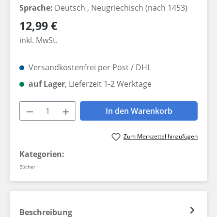
Sprache:
Deutsch
, Neugriechisch (nach 1453)
Regulärer Preis:
12,99 €
inkl. MwSt.
Versandkostenfrei per Post / DHL
auf Lager
, Lieferzeit 1-2 Werktage
Produkt Anzahl: Gib den gewünschten W
In den Warenkorb
Zum Merkzettel hinzufügen
Kategorien:
Bücher
Beschreibung