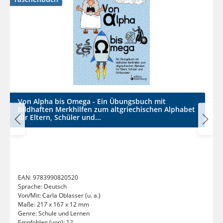
Von Alpha bis Omega - Ein Übungsbuch mit
bildhaften Merkhilfen zum altgriechischen Alphabet
für Eltern, Schüler und...
EAN:
9783990820520
Sprache:
Deutsch
Von/Mit:
Carla Oblasser (u. a.)
Maße:
217 x 167 x 12 mm
Genre:
Schule und Lernen
Empfohlen (von):
12