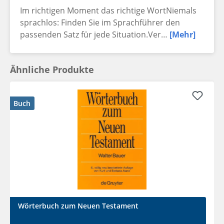
Im richtigen Moment das richtige WortNiemals
sprachlos: Finden Sie im Sprachführer den
passenden Satz für jede Situation.Ver…
[Mehr]
Ähnliche Produkte
Buch
Wörterbuch zum Neuen Testament