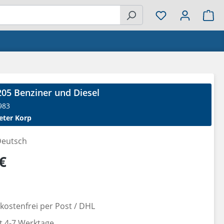
Wa
05 Benziner und Diesel
983
eter Korp
eutsch
reis:
€
ostenfrei per Post / DHL
it 4-7 Werktage