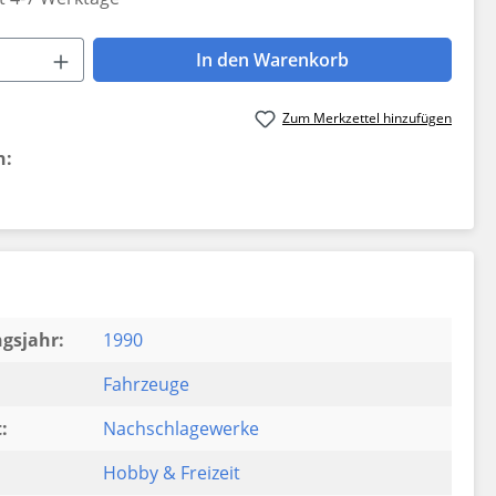
 Anzahl: Gib den gewünschten Wert ein 
In den Warenkorb
Zum Merkzettel hinzufügen
n:
gsjahr:
1990
Fahrzeuge
:
Nachschlagewerke
Hobby & Freizeit