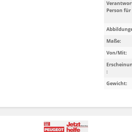
Verantwort
Person für 
Abbildung
Maße:
Von/Mit:
Erscheinu
:
Gewicht: