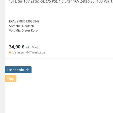
1,4 Liter 16V Zetec-SE (75 PS), 1,6 Liter 16V Zetec-SE (100 PS), 1,
EAN:
9783613020849
Sprache:
Deutsch
Von/Mit:
Dieter Korp
34,90 €
inkl. MwSt.
Lieferzeit 4-7 Werktage
Taschenbuch
Tipp