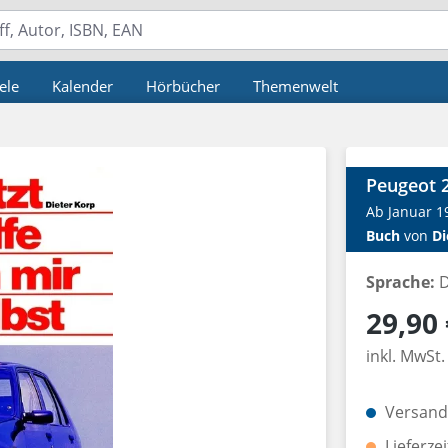
ele
Kalender
Hörbücher
Themenwelt
Peugeot 2
Ab Januar 1
Buch
von
Di
Sprache:
D
Regulärer P
29,90 
inkl. MwSt.
Versandk
Lieferze