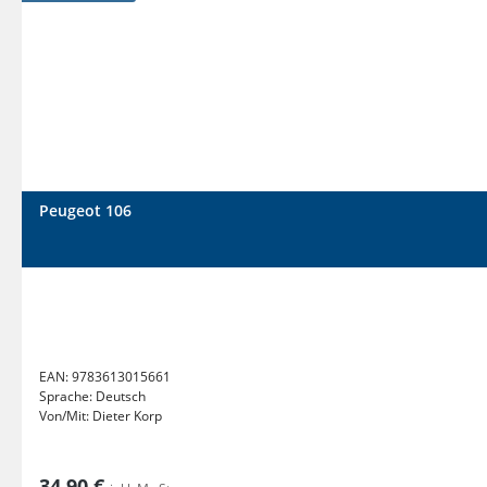
Peugeot 106
EAN:
9783613015661
Sprache:
Deutsch
Von/Mit:
Dieter Korp
34,90 €