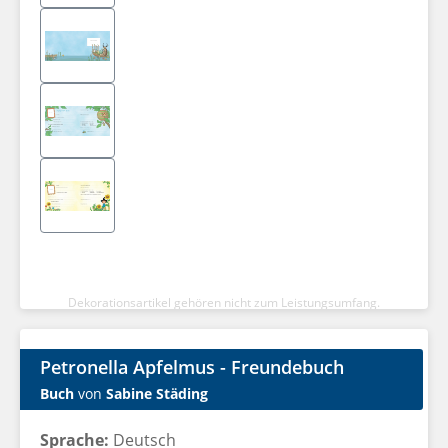
Dekorationsartikel gehören nicht zum Leistungsumfang.
Petronella Apfelmus - Freundebuch
Buch
von
Sabine Städing
Sprache:
Deutsch