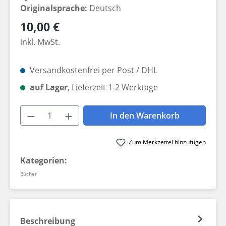
Originalsprache:
Deutsch
Regulärer Preis:
10,00 €
inkl. MwSt.
Versandkostenfrei per Post / DHL
auf Lager
, Lieferzeit 1-2 Werktage
Produkt Anzahl: Gib den gewünschten W
In den Warenkorb
Zum Merkzettel hinzufügen
Kategorien:
Bücher
Beschreibung