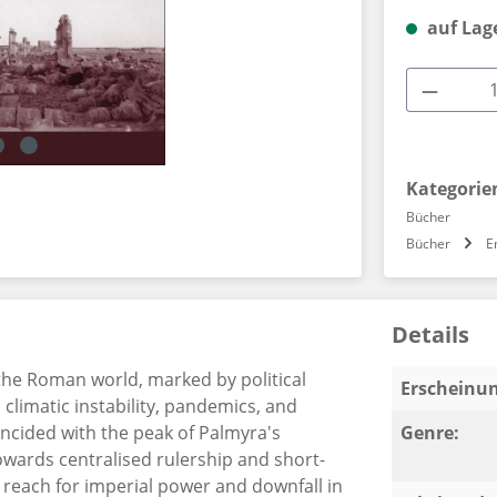
auf Lag
Produkt
Kategorie
Bücher
Bücher
E
Details
n the Roman world, marked by political
Erscheinun
, climatic instability, pandemics, and
ncided with the peak of Palmyra's
Genre:
owards centralised rulership and short-
ts reach for imperial power and downfall in