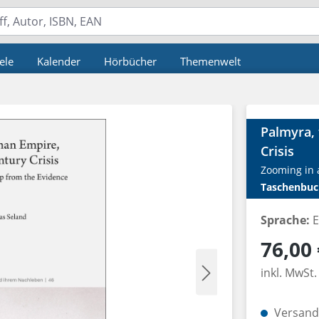
ele
Kalender
Hörbücher
Themenwelt
Palmyra,
Crisis
Zooming in 
Taschenbuc
Sprache:
E
Regulärer P
76,00 
inkl. MwSt.
Versandk