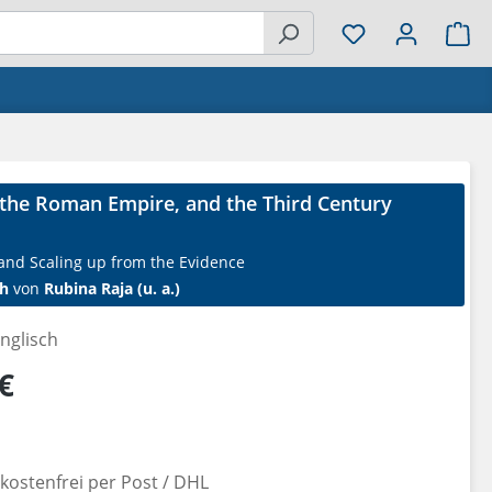
Wa
 the Roman Empire, and the Third Century
and Scaling up from the Evidence
h
von
Rubina Raja (u. a.)
nglisch
reis:
€
ostenfrei per Post / DHL