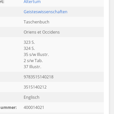
t:
Altertum
Geisteswissenschaften
Taschenbuch
Oriens et Occidens
323 S.
324 S.
35 s/w Illustr.
2 s/w Tab.
37 Illustr.
9783515140218
3515140212
Englisch
rnummer:
400014021