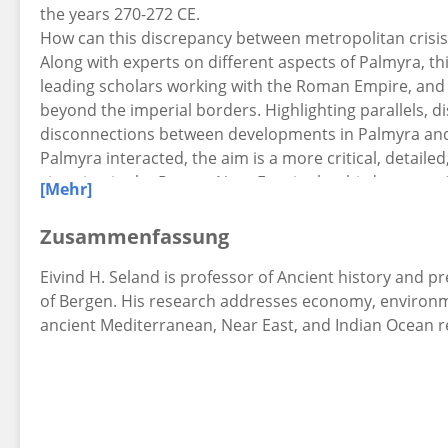
the years 270-272 CE.
How can this discrepancy between metropolitan crisis
Along with experts on different aspects of Palmyra, t
leading scholars working with the Roman Empire, and 
beyond the imperial borders. Highlighting parallels, d
disconnections between developments in Palmyra and 
Palmyra interacted, the aim is a more critical, detail
situation in the Roman Near East in the third century 
[Mehr]
Zusammenfassung
Eivind H. Seland is professor of Ancient history and p
of Bergen. His research addresses economy, environme
ancient Mediterranean, Near East, and Indian Ocean r