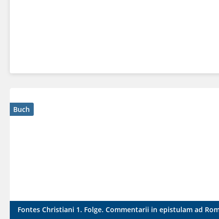
Buch
Fontes Christiani 1. Folge. Commentarii in epistulam ad Ro