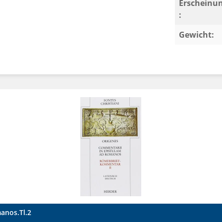
Erscheinu
:
Gewicht:
manos.Tl.2