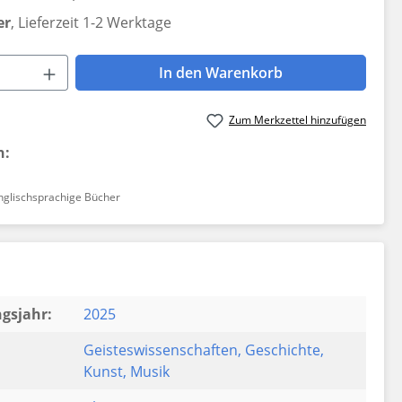
er
, Lieferzeit 1-2 Werktage
 Anzahl: Gib den gewünschten Wert ein 
In den Warenkorb
Zum Merkzettel hinzufügen
n:
nglischsprachige Bücher
gsjahr:
2025
Geisteswissenschaften
, Geschichte
,
Kunst
, Musik