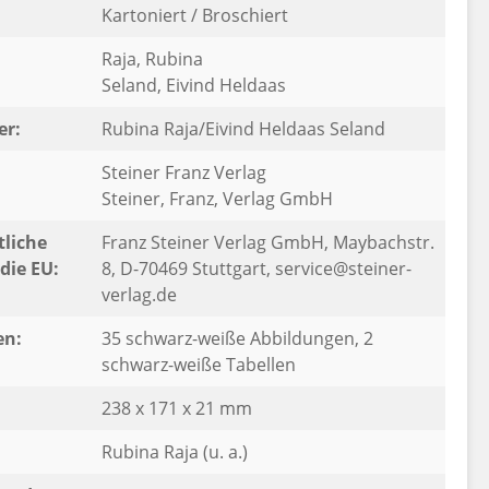
Kartoniert / Broschiert
:
Raja, Rubina
Seland, Eivind Heldaas
er:
Rubina Raja/Eivind Heldaas Seland
Steiner Franz Verlag
Steiner, Franz, Verlag GmbH
liche
Franz Steiner Verlag GmbH, Maybachstr.
die EU:
8, D-70469 Stuttgart, service@steiner-
verlag.de
en:
35 schwarz-weiße Abbildungen, 2
schwarz-weiße Tabellen
238 x 171 x 21 mm
Rubina Raja (u. a.)