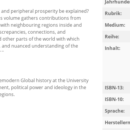
Jahrhunder
 and peripheral prosperity be explained?
Rubrik:
his volume gathers contributions from
with neighbouring regions inside and
Medium:
iscrepancies, connections, and
Reihe:
other parts of the world with which
ed, and nuanced understanding of the
Inhalt:
CE.
remodern Global history at the University
nt, political power and ideology in the
ISBN-13:
egions.
ISBN-10:
Sprache:
Herstelle