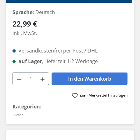
Sprache:
Deutsch
Regulärer Preis:
22,99 €
inkl. MwSt.
Versandkostenfrei per Post / DHL
auf Lager
, Lieferzeit 1-2 Werktage
Produkt Anzahl: Gib den gewünschten W
In den Warenkorb
Zum Merkzettel hinzufügen
Kategorien:
Bücher