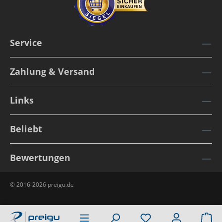
Service
Zahlung & Versand
Links
Beliebt
Bewertungen
© 2016-2026 preigu.de
Wa