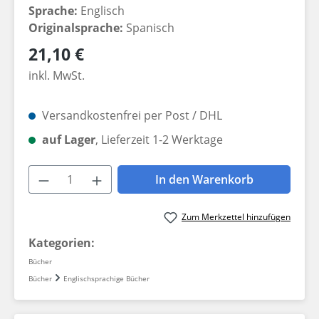
Sprache:
Englisch
Originalsprache:
Spanisch
Regulärer Preis:
21,10 €
inkl. MwSt.
Versandkostenfrei per Post / DHL
auf Lager
, Lieferzeit 1-2 Werktage
Produkt Anzahl: Gib den gewünschten W
In den Warenkorb
Zum Merkzettel hinzufügen
Kategorien:
Bücher
Bücher
Englischsprachige Bücher