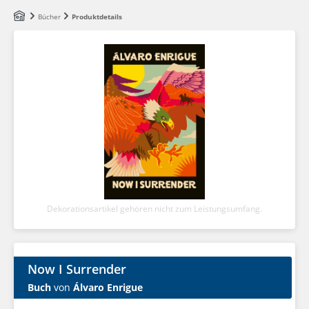
Zum Hauptinhalt springen
Bücher
Produktdetails
Dekorationsartikel gehören nicht zum Leistungsumfang.
Now I Surrender
Buch
von
Álvaro Enrigue