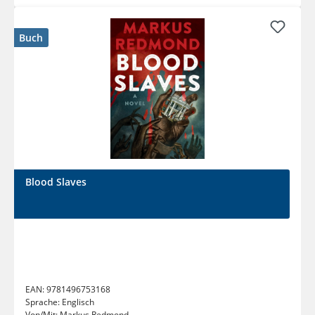
Buch
Blood Slaves
EAN:
9781496753168
Sprache:
Englisch
Von/Mit:
Markus Redmond