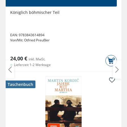
Königlich böhmischer Teil
EAN:
9783843614894
Von/Mit:
Otfried Preußler
24,00 €
inkl. MwSt.
Lieferzeit 1-2 Werktage
Taschenbuch