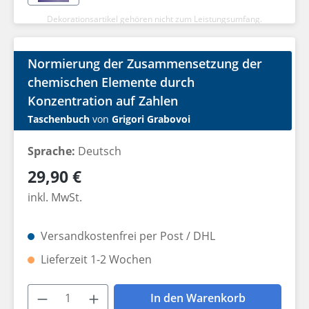
Dekorationsartikel gehören nicht zum Leistungsumfang.
Normierung der Zusammensetzung der
chemischen Elemente durch
Konzentration auf Zahlen
Taschenbuch
von
Grigori Grabovoi
Sprache:
Deutsch
Regulärer Preis:
29,90 €
inkl. MwSt.
Versandkostenfrei per Post / DHL
Lieferzeit 1-2 Wochen
Produkt Anzahl: Gib den gewünschten W
In den Warenkorb