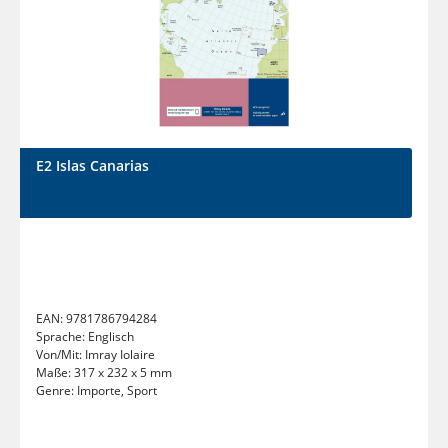
E2 Islas Canarias
EAN:
9781786794284
Sprache:
Englisch
Von/Mit:
Imray Iolaire
Maße:
317 x 232 x 5 mm
Genre:
Importe, Sport