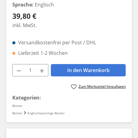
Sprache:
Englisch
Regulärer Preis:
39,80 €
inkl. MwSt.
Versandkostenfrei per Post / DHL
Lieferzeit 1-2 Wochen
Produkt Anzahl: Gib den gewünschten W
In den Warenkorb
Zum Merkzettel hinzufügen
Kategorien:
Bücher
Bücher
Englischsprachige Bücher