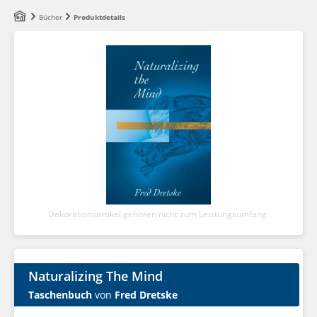
Zum Hauptinhalt springen
Bücher
Produktdetails
Dekorationsartikel gehören nicht zum Leistungsumfang.
Naturalizing The Mind
Taschenbuch
von
Fred Dretske