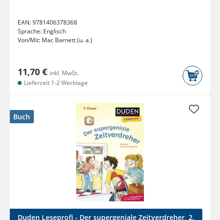
EAN:
9781406378368
Sprache:
Englisch
Von/Mit:
Mac Barnett (u. a.)
11,70 €
inkl. MwSt.
Lieferzeit 1-2 Werktage
Buch
Duden Leseprofi - Der supergeniale Zeitverdreher, 2.