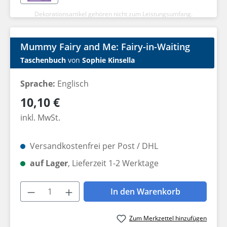
Dekorationsartikel gehören nicht zum Leistungsumfang.
Mummy Fairy and Me: Fairy-in-Waiting
Taschenbuch
von
Sophie Kinsella
Sprache:
Englisch
Regulärer Preis:
10,10 €
inkl. MwSt.
Versandkostenfrei per Post / DHL
auf Lager
, Lieferzeit 1-2 Werktage
Produkt Anzahl: Gib den gewünschten W
In den Warenkorb
Zum Merkzettel hinzufügen