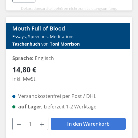
Dekorationsartikel gehören nicht zum Leistungsumfang.
Mouth Full of Blood
Essays, Speeches, Meditations
Taschenbuch
von
Toni Morrison
Sprache:
Englisch
Regulärer Preis:
14,80 €
inkl. MwSt.
Versandkostenfrei per Post / DHL
auf Lager
, Lieferzeit 1-2 Werktage
Produkt Anzahl: Gib den gewünschten W
In den Warenkorb