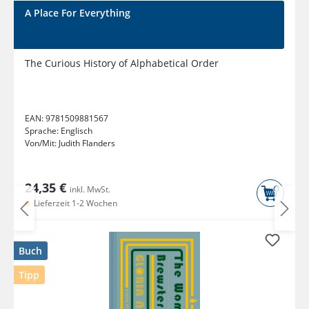
A Place For Everything
The Curious History of Alphabetical Order
EAN:
9781509881567
Sprache:
Englisch
Von/Mit:
Judith Flanders
24,35 €
inkl. MwSt.
Lieferzeit 1-2 Wochen
Buch
Tipp