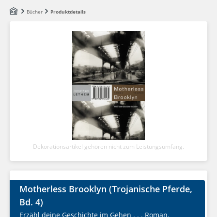
Zum Hauptinhalt springen
Bücher
Produktdetails
Dekorationsartikel gehören nicht zum Leistungsumfang.
Motherless Brooklyn (Trojanische Pferde,
Bd. 4)
Erzähl deine Geschichte im Gehen . . . Roman.