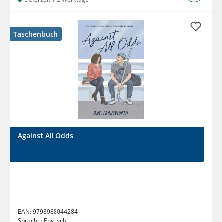
Taschenbuch
Against All Odds
EAN:
9798988044284
Sprache:
Englisch