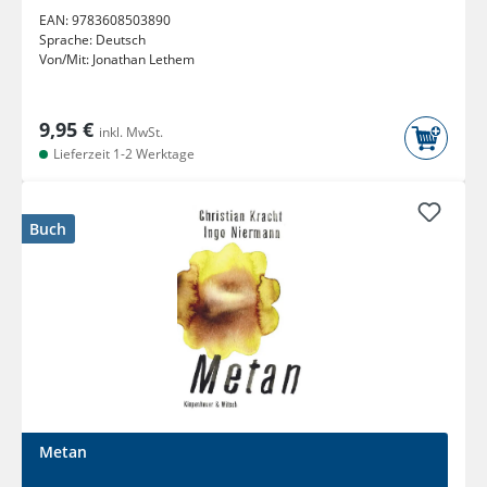
EAN:
9783608503890
Sprache:
Deutsch
Von/Mit:
Jonathan Lethem
9,95 €
inkl. MwSt.
Lieferzeit 1-2 Werktage
Buch
Metan