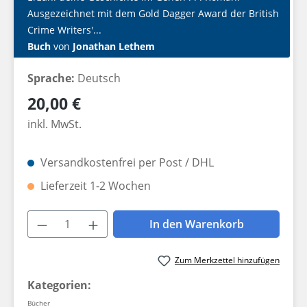
Ausgezeichnet mit dem Gold Dagger Award der British
Crime Writers'...
Buch
von
Jonathan Lethem
Sprache:
Deutsch
Regulärer Preis:
20,00 €
inkl. MwSt.
Versandkostenfrei per Post / DHL
Lieferzeit 1-2 Wochen
Produkt Anzahl: Gib den gewünschten W
In den Warenkorb
Zum Merkzettel hinzufügen
Kategorien:
Bücher