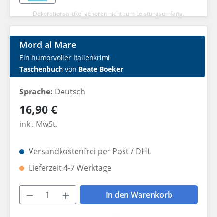
Dekorationsartikel gehören nicht zum Leistungsumfang.
Mord al Mare
Ein humorvoller Italienkrimi
Taschenbuch
von
Beate Boeker
Sprache:
Deutsch
Regulärer Preis:
16,90 €
inkl. MwSt.
Versandkostenfrei per Post / DHL
Lieferzeit 4-7 Werktage
Produkt Anzahl: Gib den gewünschten W
In den Warenkorb