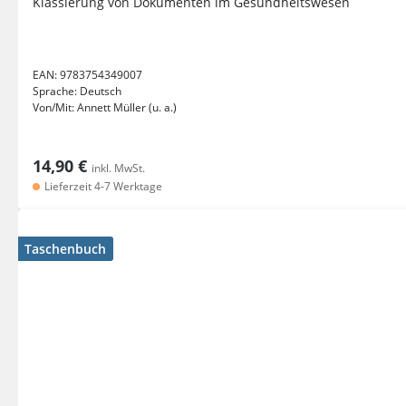
Klassierung von Dokumenten im Gesundheitswesen
EAN:
9783754349007
Sprache:
Deutsch
Von/Mit:
Annett Müller (u. a.)
14,90 €
inkl. MwSt.
Lieferzeit 4-7 Werktage
Taschenbuch