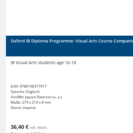
Oxford IB Diploma Programme: Visual Arts Course Compani
IB Visual Arts students age 16-18
EAN:
9780198377917
Sprache:
Englisch
Von/Mit:
Jayson Paterson (u. a.)
Maße:
274 x 214 x 8 mm
Genre:
Importe
36,40 €
inkl. MwSt.