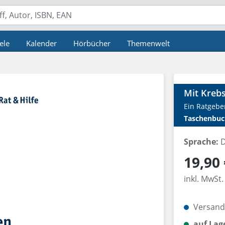
ele
Kalender
Hörbücher
Themenwelt
Mit Krebs
Ein Ratgebe
Taschenbuc
Sprache:
D
Regulärer P
19,90 
inkl. MwSt.
Versandk
auf Lag