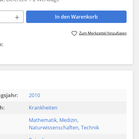
 Anzahl: Gib den gewünschten Wert ein 
In den Warenkorb
Zum Merkzettel hinzufügen
n:
gsjahr:
2010
h:
Krankheiten
Mathematik
, Medizin
,
Naturwissenschaften
, Technik