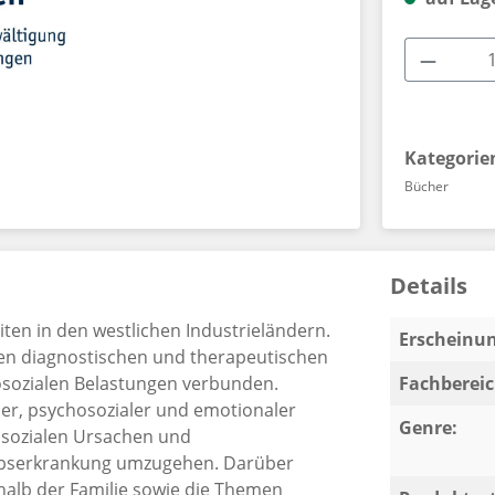
Produkt
Kategorie
Bücher
Details
ten in den westlichen Industrieländern.
Erscheinun
ten diagnostischen und therapeutischen
hosozialen Belastungen verbunden.
Fachbereic
her, psychosozialer und emotionaler
Genre:
osozialen Ursachen und
Krebserkrankung umzugehen. Darüber
alb der Familie sowie die Themen