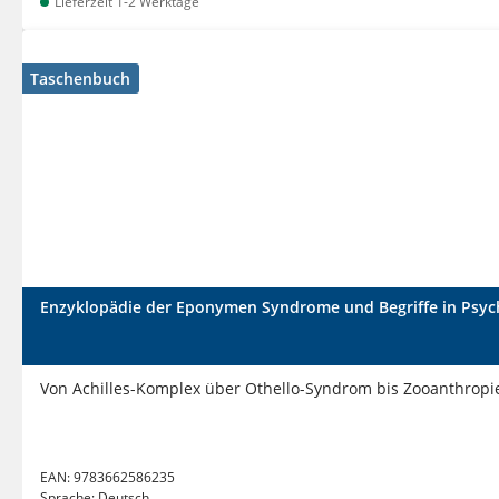
Lieferzeit 1-2 Werktage
Taschenbuch
Enzyklopädie der Eponymen Syndrome und Begriffe in Psychi
Von Achilles-Komplex über Othello-Syndrom bis Zooanthropi
EAN:
9783662586235
Sprache:
Deutsch