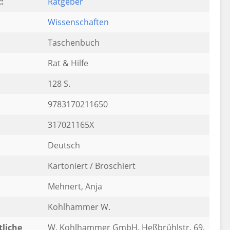
:
Ratgeber
Wissenschaften
Taschenbuch
Rat & Hilfe
128 S.
9783170211650
317021165X
Deutsch
Kartoniert / Broschiert
Mehnert, Anja
Kohlhammer W.
liche
W. Kohlhammer GmbH, Heßbrühlstr. 69,