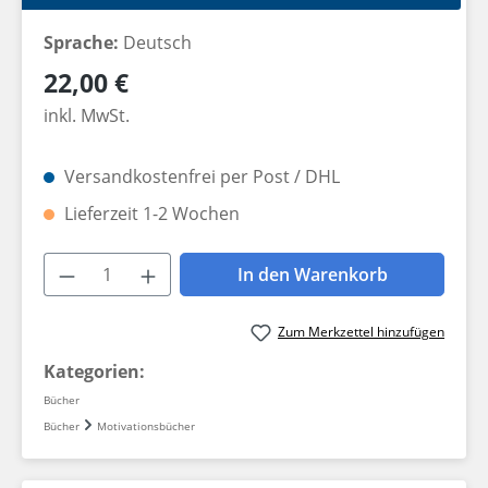
Sprache:
Deutsch
Regulärer Preis:
22,00 €
inkl. MwSt.
Versandkostenfrei per Post / DHL
Lieferzeit 1-2 Wochen
Produkt Anzahl: Gib den gewünschten W
In den Warenkorb
Zum Merkzettel hinzufügen
Kategorien:
Bücher
Bücher
Motivationsbücher