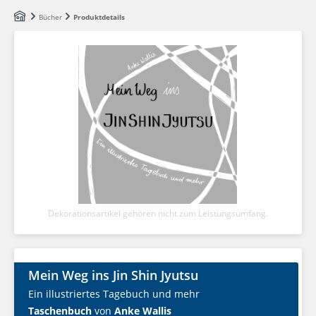
Zum Hauptinhalt springen
Bücher
Produktdetails
Dekorationsartikel gehören nicht zum Leistungsumfang.
Mein Weg ins Jin Shin Jyutsu
Ein illustriertes Tagebuch und mehr
Taschenbuch
von
Anke Wallis