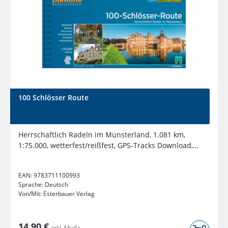
100 Schlösser Route
Herrschaftlich Radeln im Münsterland, 1.081 km,
1:75.000, wetterfest/reißfest, GPS-Tracks Download,
LiveUpdate
EAN:
9783711100993
Sprache:
Deutsch
Von/Mit:
Esterbauer Verlag
14,90 €
inkl. MwSt.