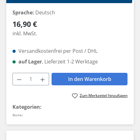
Sprache:
Deutsch
Regulärer Preis:
16,90 €
inkl. MwSt.
Versandkostenfrei per Post / DHL
auf Lager
, Lieferzeit 1-2 Werktage
Produkt Anzahl: Gib den gewünschten W
In den Warenkorb
Zum Merkzettel hinzufügen
Kategorien:
Bücher