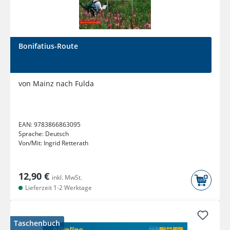
Bonifatius-Route
von Mainz nach Fulda
EAN:
9783866863095
Sprache:
Deutsch
Von/Mit:
Ingrid Retterath
12,90 €
inkl. MwSt.
Lieferzeit 1-2 Werktage
Taschenbuch