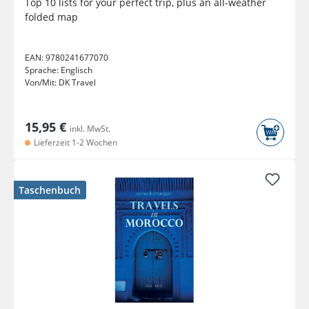
Top 10 lists for your perfect trip, plus an all-weather
folded map
EAN:
9780241677070
Sprache:
Englisch
Von/Mit:
DK Travel
15,95 €
inkl. MwSt.
Lieferzeit 1-2 Wochen
Taschenbuch