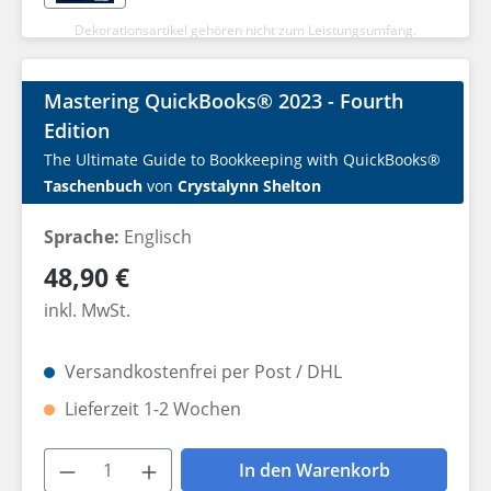
Dekorationsartikel gehören nicht zum Leistungsumfang.
Mastering QuickBooks® 2023 - Fourth
Edition
The Ultimate Guide to Bookkeeping with QuickBooks®
Taschenbuch
von
Crystalynn Shelton
Sprache:
Englisch
Regulärer Preis:
48,90 €
inkl. MwSt.
Versandkostenfrei per Post / DHL
Lieferzeit 1-2 Wochen
Produkt Anzahl: Gib den gewünschten W
In den Warenkorb