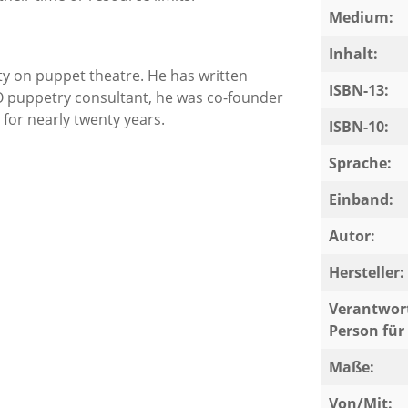
Medium:
Inhalt:
ity on puppet theatre. He has written
ISBN-13:
 puppetry consultant, he was co-founder
for nearly twenty years.
ISBN-10:
Sprache:
Einband:
Autor:
Hersteller:
Verantwort
Person für 
Maße:
Von/Mit: