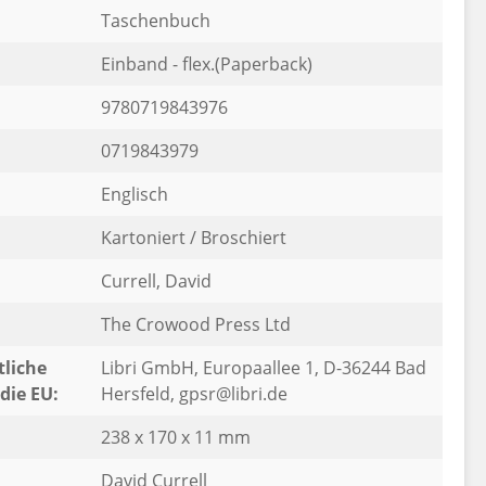
Taschenbuch
Einband - flex.(Paperback)
9780719843976
0719843979
Englisch
Kartoniert / Broschiert
Currell, David
The Crowood Press Ltd
liche
Libri GmbH, Europaallee 1, D-36244 Bad
die EU:
Hersfeld, gpsr@libri.de
238 x 170 x 11 mm
David Currell