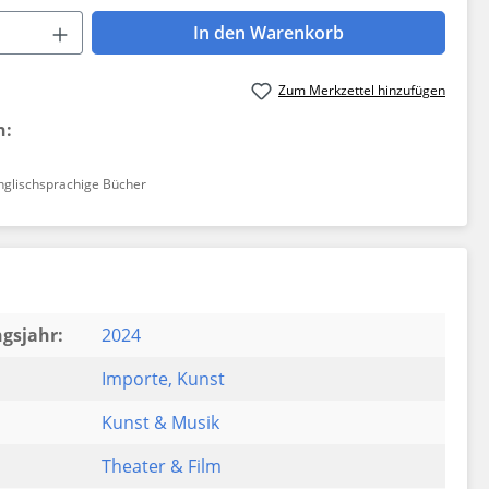
 Anzahl: Gib den gewünschten Wert ein 
In den Warenkorb
Zum Merkzettel hinzufügen
n:
nglischsprachige Bücher
gsjahr:
2024
Importe
, Kunst
Kunst & Musik
Theater & Film