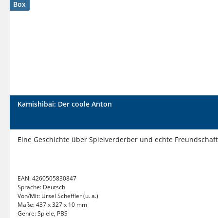
Box
Kamishibai: Der coole Anton
Eine Geschichte über Spielverderber und echte Freundschaft.
EAN:
4260505830847
Sprache:
Deutsch
Von/Mit:
Ursel Scheffler (u. a.)
Maße:
437 x 327 x 10 mm
Genre:
Spiele, PBS