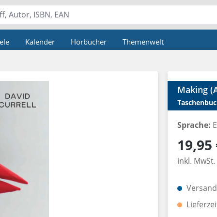
ele
Kalender
Hörbücher
Themenwelt
Making (A
Taschenbuc
Sprache:
E
Regulärer P
19,95 
inkl. MwSt.
Versandk
Lieferze