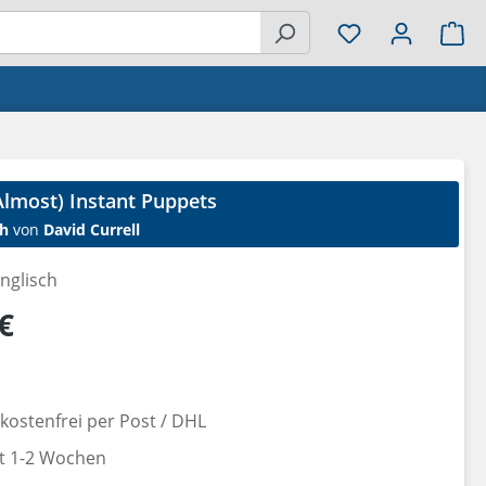
Wa
lmost) Instant Puppets
h
von
David Currell
nglisch
reis:
€
ostenfrei per Post / DHL
it 1-2 Wochen