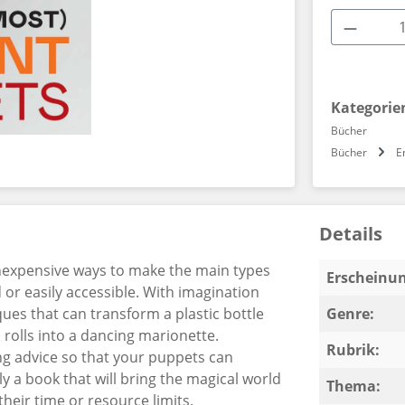
Produkt
Kategorie
Bücher
Bücher
E
Details
inexpensive ways to make the main types
Erscheinun
 or easily accessible. With imagination
iques that can transform a plastic bottle
Genre:
olls into a dancing marionette.
Rubrik:
ing advice so that your puppets can
ly a book that will bring the magical world
Thema:
heir time or resource limits.