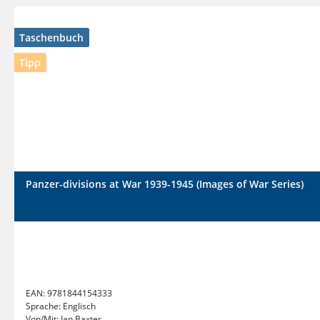
Taschenbuch
Tipp
Panzer-divisions at War 1939-1945 (Images of War Series)
EAN:
9781844154333
Sprache:
Englisch
Von/Mit:
Ian Baxter