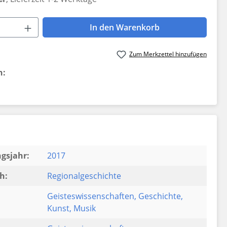
 Anzahl: Gib den gewünschten Wert ein 
In den Warenkorb
Zum Merkzettel hinzufügen
n:
gsjahr:
2017
h:
Regionalgeschichte
Geisteswissenschaften
, Geschichte
,
Kunst
, Musik