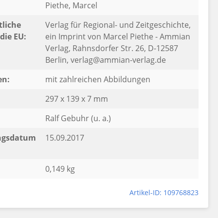
Piethe, Marcel
liche
Verlag für Regional- und Zeitgeschichte,
die EU:
ein Imprint von Marcel Piethe - Ammian
Verlag, Rahnsdorfer Str. 26, D-12587
Berlin, verlag@ammian-verlag.de
en:
mit zahlreichen Abbildungen
297 x 139 x 7 mm
Ralf Gebuhr (u. a.)
ngsdatum
15.09.2017
0,149 kg
Artikel-ID: 109768823