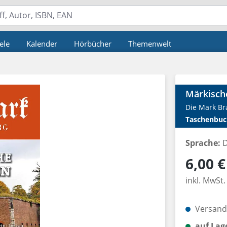
ele
Kalender
Hörbücher
Themenwelt
Märkisch
Die Mark B
Taschenbuc
Sprache:
D
Regulärer P
6,00 €
inkl. MwSt.
Versandk
auf Lag