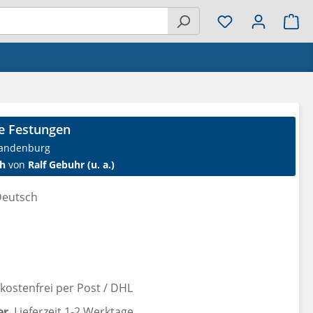
Wa
e Festungen
randenburg
h
von
Ralf Gebuhr (u. a.)
eutsch
reis:
ostenfrei per Post / DHL
er
, Lieferzeit 1-2 Werktage