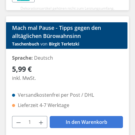
Dekorationsartikel gehören nicht zum Leistungsumfang.
Mach mal Pause - Tipps gegen den
alltäglichen Bürowahnsinn
Taschenbuch
von
Birgit Terletzki
Sprache:
Deutsch
Regulärer Preis:
5,99 €
inkl. MwSt.
Versandkostenfrei per Post / DHL
Lieferzeit 4-7 Werktage
Produkt Anzahl: Gib den gewünschten W
In den Warenkorb