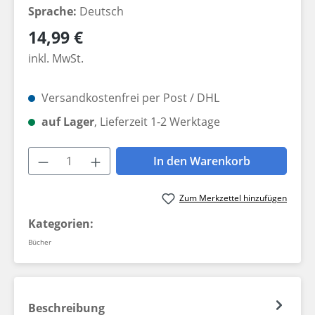
Sprache:
Deutsch
Regulärer Preis:
14,99 €
inkl. MwSt.
Versandkostenfrei per Post / DHL
auf Lager
, Lieferzeit 1-2 Werktage
Produkt Anzahl: Gib den gewünschten W
In den Warenkorb
Zum Merkzettel hinzufügen
Kategorien:
Bücher
Beschreibung