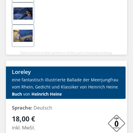
Dekorationsartikel gehören nicht zum Leistungsumfang.
Loreley
eine fantastisch illustrierte Ballade der Meerjungfrau
vom Rhein, Gedicht und Klassiker von Heinrich Heine
Buch
von
Heinrich Heine
Sprache:
Deutsch
Regulärer Preis:
18,00 €
inkl. MwSt.