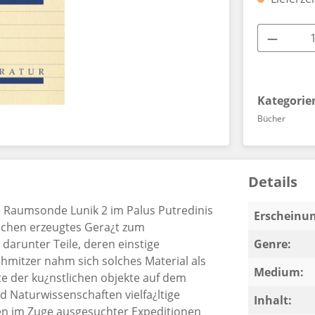
Produkt
Kategorie
Bücher
Details
he Raumsonde Lunik 2 im Palus Putredinis
Erscheinun
schen erzeugtes Gera¿t zum
 darunter Teile, deren einstige
Genre:
chmitzer nahm sich solches Material als
Medium:
iste der ku¿nstlichen objekte auf dem
 Naturwissenschaften vielfa¿ltige
Inhalt:
sen im Zuge ausgesuchter Expeditionen