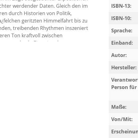
chter werdender Daten. Gleich den im
ISBN-13:
n durch Historien von Politik,
ISBN-10:
¿felchen geritzten Himmelfahrt bis zu
nden, treibenden Rhythmen inszeniert
Sprache:
eren Ton kraftvoll zwischen
ten wechselt: Eine singula¿re
Einband:
Autor:
Hersteller:
Verantwort
Person für 
Maße:
Von/Mit:
Erscheinu