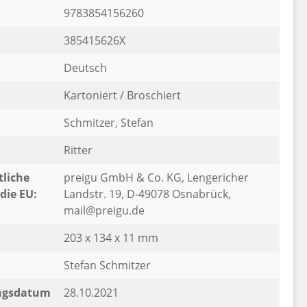
9783854156260
385415626X
Deutsch
Kartoniert / Broschiert
Schmitzer, Stefan
Ritter
liche
preigu GmbH & Co. KG, Lengericher
die EU:
Landstr. 19, D-49078 Osnabrück,
mail@preigu.de
203 x 134 x 11 mm
Stefan Schmitzer
ngsdatum
28.10.2021