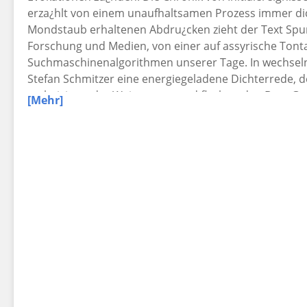
erza¿hlt von einem unaufhaltsamen Prozess immer di
Mondstaub erhaltenen Abdru¿cken zieht der Text Spure
Forschung und Medien, von einer auf assyrische Tonta
Suchmaschinenalgorithmen unserer Tage. In wechsel
Stefan Schmitzer eine energiegeladene Dichterrede, d
archaisierender Weissagung und flackernden Beat-Ges
[Mehr]
Formfindung lunarer Poesie!