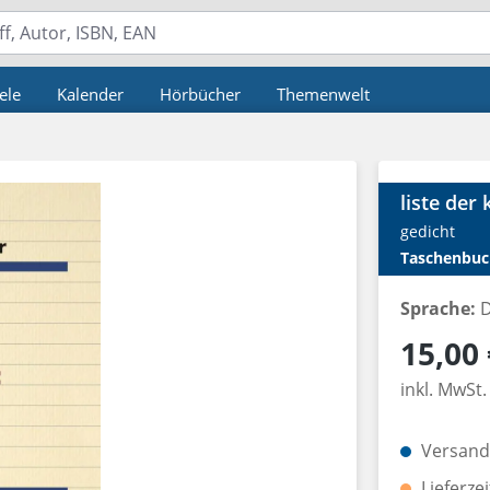
ele
Kalender
Hörbücher
Themenwelt
liste der
gedicht
Taschenbuc
Sprache:
D
Regulärer P
15,00 
inkl. MwSt.
Versandk
Lieferze