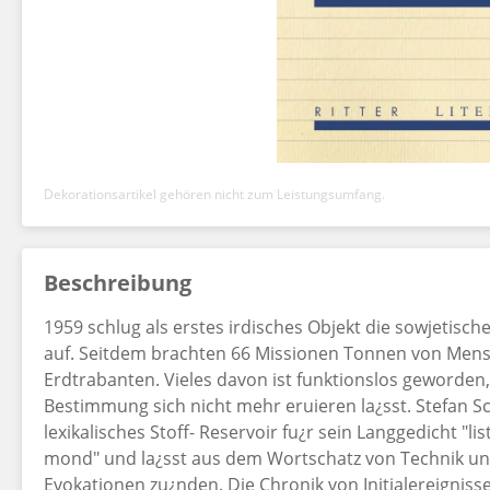
Dekorationsartikel gehören nicht zum Leistungsumfang.
Beschreibung
1959 schlug als erstes irdisches Objekt die sowjetisc
auf. Seitdem brachten 66 Missionen Tonnen von Men
Erdtrabanten. Vieles davon ist funktionslos geworden,
Bestimmung sich nicht mehr eruieren la¿sst. Stefan S
lexikalisches Stoff- Reservoir fu¿r sein Langgedicht "l
mond" und la¿sst aus dem Wortschatz von Technik und
Evokationen zu¿nden. Die Chronik von Initialereignis