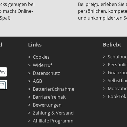
icks genügen bei
Bei preigu erleben Sie 
so macht Online-
persönlichen, kompet
Spaß.
und unkomplizierten Se
d
Links
Beliebt
Schulbüc
Cookies
Persönli
Widerruf
Finanzbü
Datenschutz
Selbstfi
AGB
Motivati
Batterierücknahme
BookTok
Barrierefreiheit
Bewertungen
Zahlung & Versand
Affiliate Programm