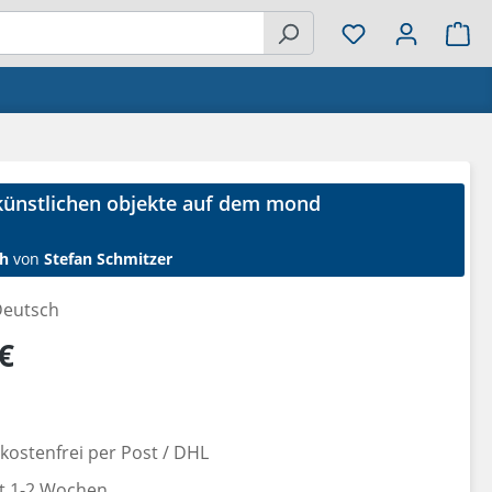
Wa
 künstlichen objekte auf dem mond
h
von
Stefan Schmitzer
eutsch
reis:
€
ostenfrei per Post / DHL
it 1-2 Wochen