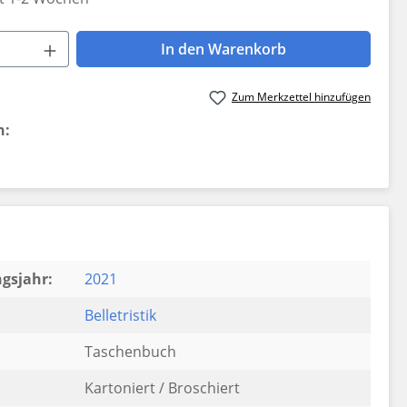
 Anzahl: Gib den gewünschten Wert ein 
In den Warenkorb
Zum Merkzettel hinzufügen
n:
gsjahr:
2021
Belletristik
Taschenbuch
Kartoniert / Broschiert