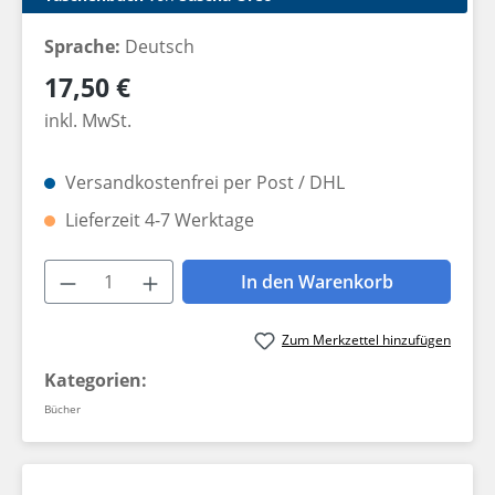
Sprache:
Deutsch
Regulärer Preis:
17,50 €
inkl. MwSt.
Versandkostenfrei per Post / DHL
Lieferzeit 4-7 Werktage
Produkt Anzahl: Gib den gewünschten W
In den Warenkorb
Zum Merkzettel hinzufügen
Kategorien:
Bücher