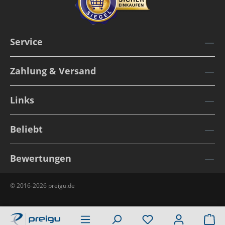
Service
Zahlung & Versand
Links
Beliebt
Bewertungen
© 2016-2026 preigu.de
Wa