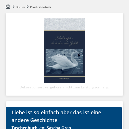
Zum Hauptinhalt springen
Bücher
Produktdetails
Dekorationsartikel gehören nicht zum Leistungsumfang.
Liebe ist so einfach aber das ist eine
andere Geschichte
Taschenbuch
von
Sascha Oreo