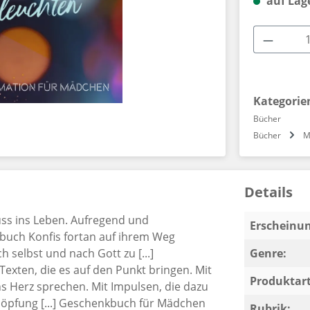
auf Lag
Produkt
Kategorie
Bücher
Bücher
M
Details
huss ins Leben. Aufregend und
Erscheinun
kbuch Konfis fortan auf ihrem Weg
 selbst und nach Gott zu [...]
Genre:
exten, die es auf den Punkt bringen. Mit
Produktart
 Herz sprechen. Mit Impulsen, die dazu
höpfung [...] Geschenkbuch für Mädchen
Rubrik: