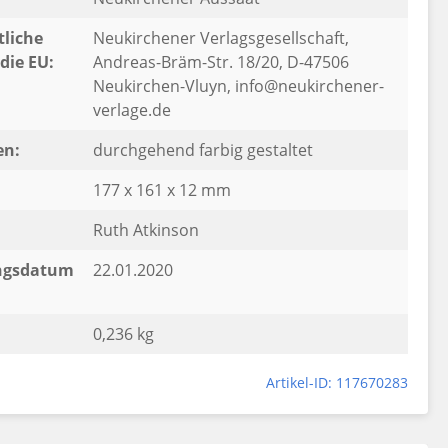
liche
Neukirchener Verlagsgesellschaft,
die EU:
Andreas-Bräm-Str. 18/20, D-47506
Neukirchen-Vluyn, info@neukirchener-
verlage.de
en:
durchgehend farbig gestaltet
177 x 161 x 12 mm
Ruth Atkinson
ngsdatum
22.01.2020
0,236 kg
Artikel-ID: 117670283