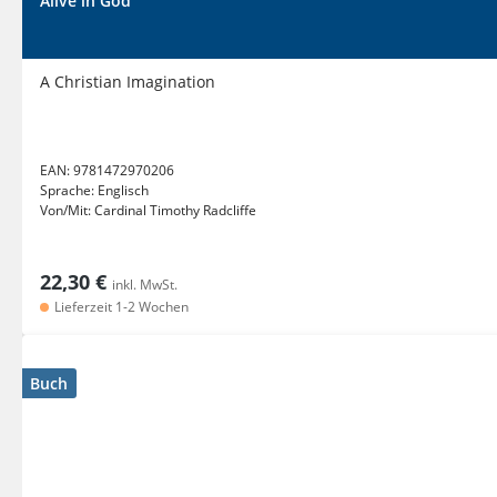
Alive in God
A Christian Imagination
EAN:
9781472970206
Sprache:
Englisch
Von/Mit:
Cardinal Timothy Radcliffe
22,30 €
inkl. MwSt.
Lieferzeit 1-2 Wochen
Buch