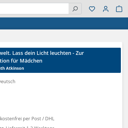
Wa
welt. Lass dein Licht leuchten - Zur
tion für Mädchen
th Atkinson
eutsch
reis:
ostenfrei per Post / DHL