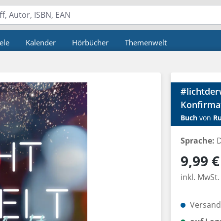
ele
Kalender
Hörbücher
Themenwelt
#lichtder
Konfirma
Buch
von
Ru
Sprache:
D
Regulärer P
9,99 €
inkl. MwSt.
Versandk