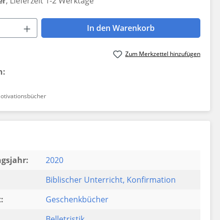
er
, Lieferzeit 1-2 Werktage
 Anzahl: Gib den gewünschten Wert ein 
In den Warenkorb
Zum Merkzettel hinzufügen
n:
otivationsbücher
gsjahr:
2020
Biblischer Unterricht
, Konfirmation
:
Geschenkbücher
Belletristik