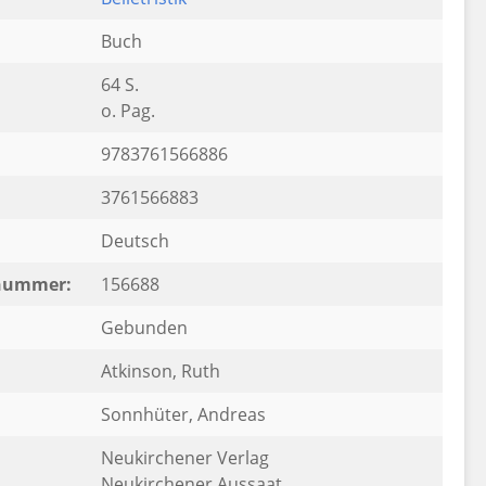
Buch
64 S.
o. Pag.
9783761566886
3761566883
Deutsch
rnummer:
156688
Gebunden
Atkinson, Ruth
Sonnhüter, Andreas
Neukirchener Verlag
Neukirchener Aussaat