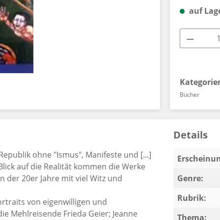
auf Lag
Produkt
Kategorie
Bücher
Details
publik ohne "Ismus", Manifeste und [...]
Erscheinun
lick auf die Realität kommen die Werke
 der 20er Jahre mit viel Witz und
Genre:
Rubrik:
rtraits von eigenwilligen und
ie Mehlreisende Frieda Geier; Jeanne
Thema: