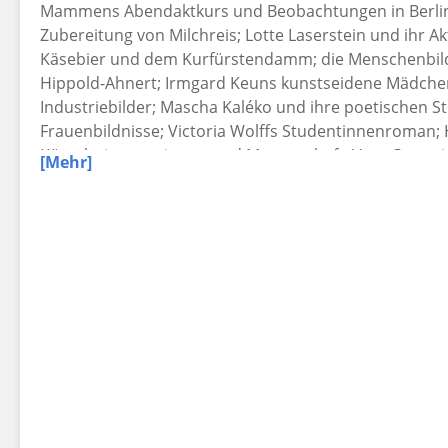
Mammens Abendaktkurs und Beobachtungen in Berline
Zubereitung von Milchreis; Lotte Laserstein und ihr Akt
Käsebier und dem Kurfürstendamm; die Menschenbild
Hippold-Ahnert; Irmgard Keuns kunstseidene Mädch
Industriebilder; Mascha Kaléko und ihre poetischen 
Frauenbildnisse; Victoria Wolffs Studentinnenroman
Künstlerinnenexistenz und Mutterschaft; Veza Canetti
[Mehr]
Hannoveraner Wachsbogen.
"14 Künstlerinnen und Schriftstellerinnen werden von 
"Leider hab ich's Fliegen ganz verlernt" gewürdigt: prä
(selbst-)ironisch und amüsant." (3sat / DENKmal)