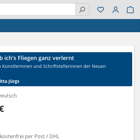
Wa
b ich's Fliegen ganz verlernt
on Künstlerinnen und Schriftstellerinnen der Neuen
itta Jürgs
eutsch
reis:
€
ostenfrei per Post / DHL