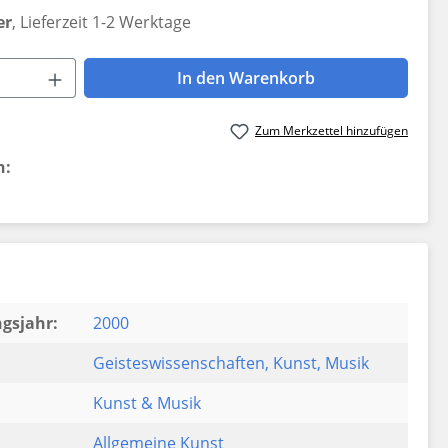
er
, Lieferzeit 1-2 Werktage
 Anzahl: Gib den gewünschten Wert ein 
In den Warenkorb
Zum Merkzettel hinzufügen
n:
gsjahr:
2000
Geisteswissenschaften
, Kunst
, Musik
Kunst & Musik
Allgemeine Kunst