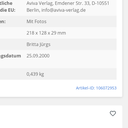
liche
Aviva Verlag, Emdener Str. 33, D-10551
die EU:
Berlin, info@aviva-verlag.de
en:
Mit Fotos
218 x 128 x 29 mm
Britta Jürgs
ngsdatum
25.09.2000
0,439 kg
Artikel-ID: 106072953