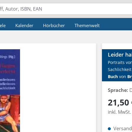
ele
Kalender
Hörbücher
Themenwelt
Leider ha
Portraits v
Sachlichkeit
Buch
von
Br
Sprache:
D
Regulärer P
21,50 
inkl. MwSt.
Versandk