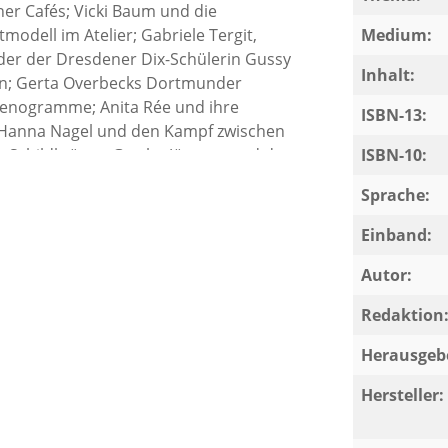
r Cafés; Vicki Baum und die
modell im Atelier; Gabriele Tergit,
Medium:
er der Dresdener Dix-Schülerin Gussy
Inhalt:
en; Gerta Overbecks Dortmunder
Stenogramme; Anita Rée und ihre
ISBN-13:
; Hanna Nagel und den Kampf zwischen
s Schildkröten; Grethe Jürgens und den
ISBN-10:
Sprache:
Britta Jürgs in ihrer neuesten Anthologie
gnant, frei von Verklärung, gleichwohl
Einband:
Autor:
Redaktion
Herausgeb
Hersteller: