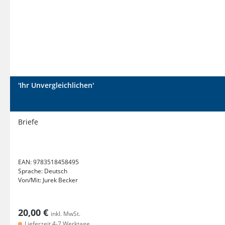
'Ihr Unvergleichlichen'
Briefe
EAN:
9783518458495
Sprache:
Deutsch
Von/Mit:
Jurek Becker
20,00 €
inkl. MwSt.
Lieferzeit 4-7 Werktage