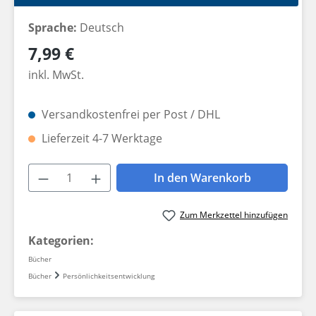
Sprache:
Deutsch
Regulärer Preis:
7,99 €
inkl. MwSt.
Versandkostenfrei per Post / DHL
Lieferzeit 4-7 Werktage
Produkt Anzahl: Gib den gewünschten W
In den Warenkorb
Zum Merkzettel hinzufügen
Kategorien:
Bücher
Bücher
Persönlichkeitsentwicklung