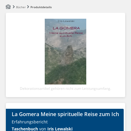
Zum Hauptinhalt springen
Bücher
Produktdetails
Dekorationsartikel gehören nicht zum Leistungsumfang.
La Gomera Meine spirituelle Reise zum Ich
Erfahrungsbericht
Taschenbuch
von
Iris Lewalski