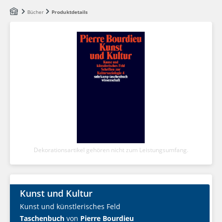
Zum Hauptinhalt springen
Bücher
Produktdetails
Dekorationsartikel gehören nicht zum Leistungsumfang.
Kunst und Kultur
Kunst und künstlerisches Feld
Taschenbuch
von
Pierre Bourdieu