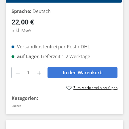
Sprache:
Deutsch
Regulärer Preis:
22,00 €
inkl. MwSt.
Versandkostenfrei per Post / DHL
auf Lager
, Lieferzeit 1-2 Werktage
Produkt Anzahl: Gib den gewünschten W
In den Warenkorb
Zum Merkzettel hinzufügen
Kategorien:
Bücher