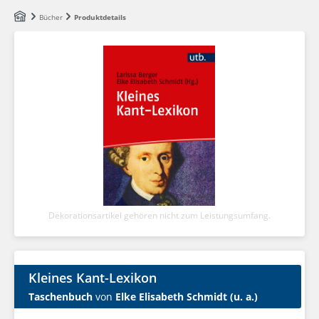
Zum Hauptinhalt springen
Bücher
Produktdetails
Dekorationsartikel gehören nicht zum Leistungsumfang.
Kleines Kant-Lexikon
Taschenbuch
von
Elke Elisabeth Schmidt (u. a.)