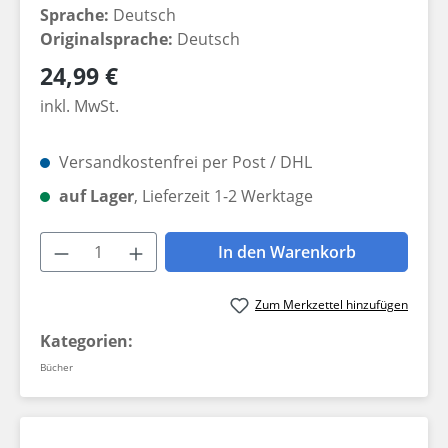
Sprache:
Deutsch
Originalsprache:
Deutsch
Regulärer Preis:
24,99 €
inkl. MwSt.
Versandkostenfrei per Post / DHL
auf Lager
, Lieferzeit 1-2 Werktage
Produkt Anzahl: Gib den gewünschten W
In den Warenkorb
Zum Merkzettel hinzufügen
Kategorien:
Bücher