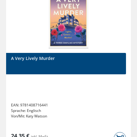
A Very Lively Murder
EAN:
9781408716441
Sprache:
Englisch
Von/Mit:
Katy Watson
24,35 €
inkl. MwSt.