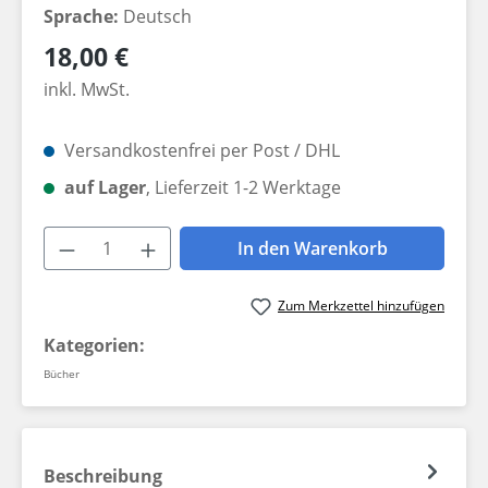
Sprache:
Deutsch
Regulärer Preis:
18,00 €
inkl. MwSt.
Versandkostenfrei per Post / DHL
auf Lager
, Lieferzeit 1-2 Werktage
Produkt Anzahl: Gib den gewünschten W
In den Warenkorb
Zum Merkzettel hinzufügen
Kategorien:
Bücher
Beschreibung