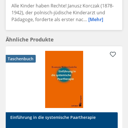
Alle Kinder haben Rechte! Janusz Korczak (1878-
1942), der polnisch-jüdische Kinderarzt und
Pädagoge, forderte als erster nac…
[Mehr]
Ähnliche Produkte
Taschenbuch
Einführung in die systemische Paartherapie