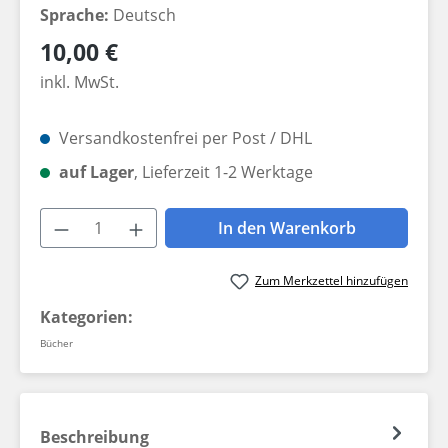
Sprache:
Deutsch
Regulärer Preis:
10,00 €
inkl. MwSt.
Versandkostenfrei per Post / DHL
auf Lager
, Lieferzeit 1-2 Werktage
Produkt Anzahl: Gib den gewünschten W
In den Warenkorb
Zum Merkzettel hinzufügen
Kategorien:
Bücher
Beschreibung