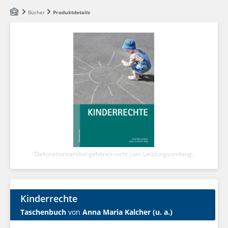
Zum Hauptinhalt springen
Bücher
Produktdetails
Dekorationsartikel gehören nicht zum Leistungsumfang.
Kinderrechte
Taschenbuch
von
Anna Maria Kalcher (u. a.)