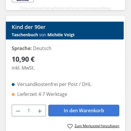
Dekorationsartikel gehören nicht zum Leistungsumfang.
Kind der 90er
Taschenbuch
von
Michèle Voigt
Sprache:
Deutsch
Regulärer Preis:
10,90 €
inkl. MwSt.
Versandkostenfrei per Post / DHL
Lieferzeit 4-7 Werktage
Produkt Anzahl: Gib den gewünschten W
In den Warenkorb
Zum Merkzettel hinzufügen