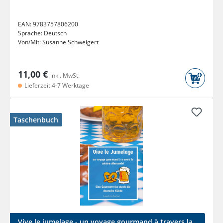
EAN:
9783757806200
Sprache:
Deutsch
Von/Mit:
Susanne Schweigert
11,00 €
inkl. MwSt.
Lieferzeit 4-7 Werktage
Taschenbuch
Vive le jumelage - un voyage gourmand à travers la