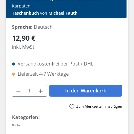
Karpaten
Taschenbuch
von
Michael Fauth
Sprache:
Deutsch
Regulärer Preis:
12,90 €
inkl. MwSt.
Versandkostenfrei per Post / DHL
Lieferzeit 4-7 Werktage
Produkt Anzahl: Gib den gewünschten W
In den Warenkorb
Zum Merkzettel hinzufügen
Kategorien:
Bücher