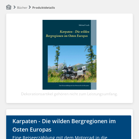
Zum Hauptinhalt springen
Bücher
Produktdetails
Dekorationsartikel gehören nicht zum Leistungsumfang.
Karpaten - Die wilden Bergregionen im
Osten Europas
Eine Reiseerzählung mit dem Motorrad in die