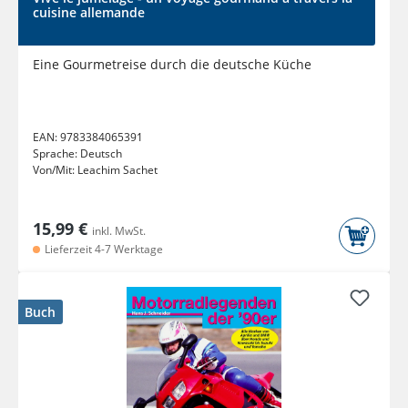
cuisine allemande
Eine Gourmetreise durch die deutsche Küche
EAN:
9783384065391
Sprache:
Deutsch
Von/Mit:
Leachim Sachet
15,99 €
inkl. MwSt.
Lieferzeit 4-7 Werktage
Buch