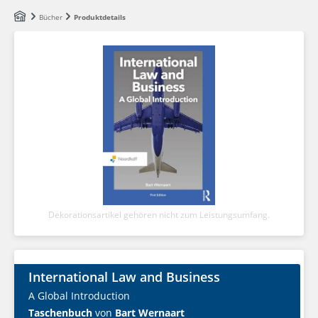
Zum Hauptinhalt springen
Bücher
Produktdetails
Dekorationsartikel gehören nicht zum Leistungsumfang.
International Law and Business
A Global Introduction
Taschenbuch
von
Bart Wernaart