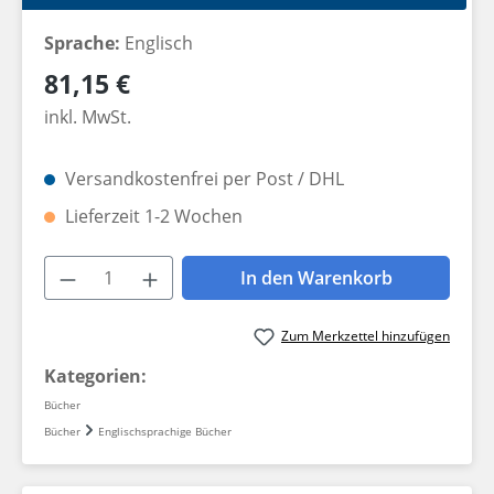
Sprache:
Englisch
Regulärer Preis:
81,15 €
inkl. MwSt.
Versandkostenfrei per Post / DHL
Lieferzeit 1-2 Wochen
Produkt Anzahl: Gib den gewünschten W
In den Warenkorb
Zum Merkzettel hinzufügen
Kategorien:
Bücher
Bücher
Englischsprachige Bücher