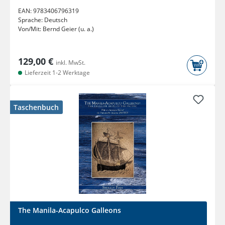
EAN:
9783406796319
Sprache:
Deutsch
Von/Mit:
Bernd Geier (u. a.)
129,00 €
inkl. MwSt.
Lieferzeit 1-2 Werktage
Taschenbuch
The Manila-Acapulco Galleons