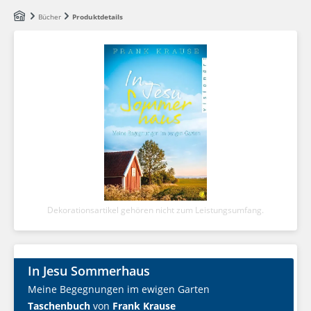
Zum Hauptinhalt springen
Bücher
Produktdetails
Dekorationsartikel gehören nicht zum Leistungsumfang.
In Jesu Sommerhaus
Meine Begegnungen im ewigen Garten
Taschenbuch
von
Frank Krause