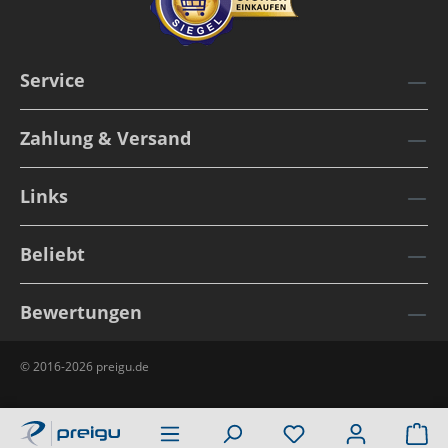
Service
Zahlung & Versand
Links
Beliebt
Bewertungen
© 2016-2026 preigu.de
Wa