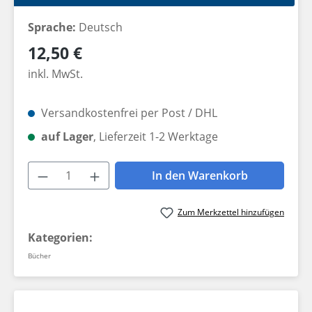
Sprache:
Deutsch
Regulärer Preis:
12,50 €
inkl. MwSt.
Versandkostenfrei per Post / DHL
auf Lager
, Lieferzeit 1-2 Werktage
Produkt Anzahl: Gib den gewünschten W
In den Warenkorb
Zum Merkzettel hinzufügen
Kategorien:
Bücher