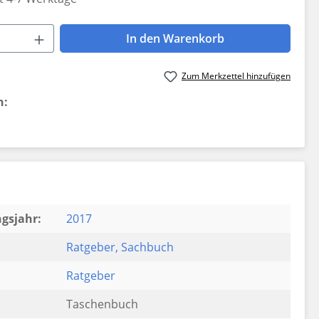
 Anzahl: Gib den gewünschten Wert ein 
In den Warenkorb
Zum Merkzettel hinzufügen
n:
gsjahr:
2017
Ratgeber
, Sachbuch
Ratgeber
Taschenbuch