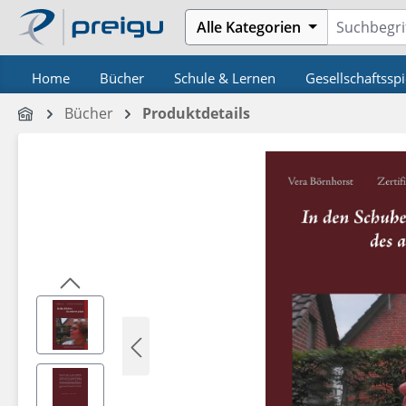
m Hauptinhalt springen
Zur Suche springen
Zur Hauptnavigation springen
Alle Kategorien
Home
Bücher
Schule & Lernen
Gesellschaftsspi
Bücher
Produktdetails