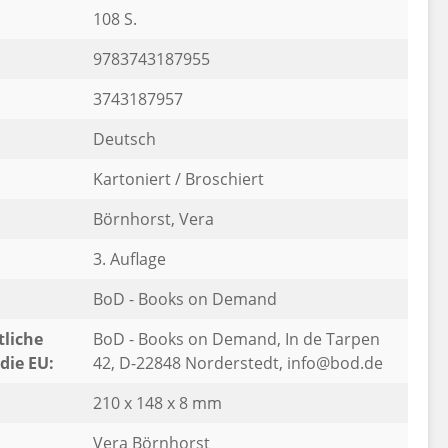
108 S.
9783743187955
3743187957
Deutsch
Kartoniert / Broschiert
Börnhorst, Vera
3. Auflage
BoD - Books on Demand
liche
BoD - Books on Demand, In de Tarpen
die EU:
42, D-22848 Norderstedt, info@bod.de
210 x 148 x 8 mm
Vera Börnhorst