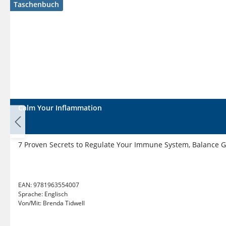
Taschenbuch
Calm Your Inflammation
7 Proven Secrets to Regulate Your Immune System, Balance Gu
EAN:
9781963554007
Sprache:
Englisch
Von/Mit:
Brenda Tidwell