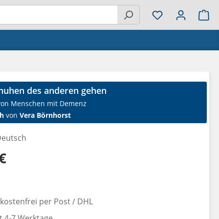
Wa
chuhen des anderen gehen
 von Menschen mit Demenz
h
von
Vera Börnhorst
eutsch
reis:
€
ostenfrei per Post / DHL
it 4-7 Werktage