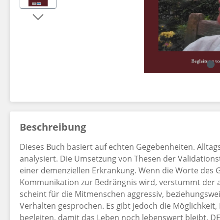
Dekorationsartikel gehören nicht zum Leistungsumfang.
Beschreibung
Dieses Buch basiert auf echten Gegebenheiten. Allta
analysiert. Die Umsetzung von Thesen der Validations
einer demenziellen Erkrankung. Wenn die Worte des G
Kommunikation zur Bedrängnis wird, verstummt der 
scheint für die Mitmenschen aggressiv, beziehungswe
Verhalten gesprochen. Es gibt jedoch die Möglichkei
begleiten, damit das Leben noch lebenswert bleibt.