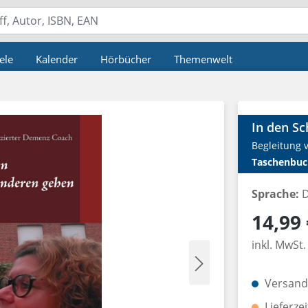
ele
Kalender
Hörbücher
Themenwelt
In den S
Begleitung
Taschenbuc
Sprache:
D
Regulärer P
14,99 
inkl. MwSt.
Versandk
Lieferze