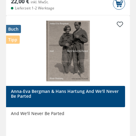
22,00 €
inkl. MwSt.
Lieferzeit 1-2 Werktage
Buch
Tipp
Anna-Eva Bergman & Hans Hartung And We'll Never
Be Parted
And We'll Never Be Parted