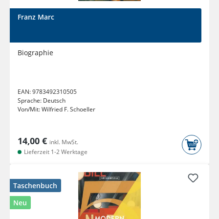
Franz Marc
Biographie
EAN:
9783492310505
Sprache:
Deutsch
Von/Mit:
Wilfried F. Schoeller
14,00 €
inkl. MwSt.
Lieferzeit 1-2 Werktage
Taschenbuch
Neu