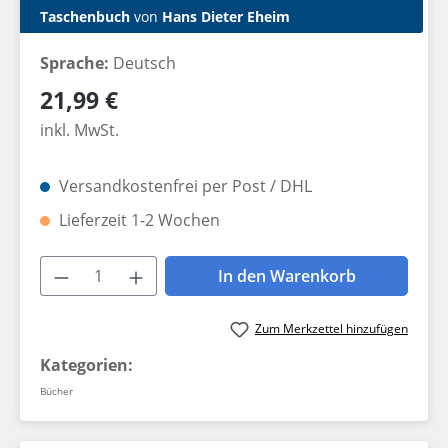
Taschenbuch
von
Hans Dieter Eheim
Sprache:
Deutsch
Regulärer Preis:
21,99 €
inkl. MwSt.
Versandkostenfrei per Post / DHL
Lieferzeit 1-2 Wochen
Produkt Anzahl: Gib den gewünschten W
In den Warenkorb
Zum Merkzettel hinzufügen
Kategorien:
Bücher