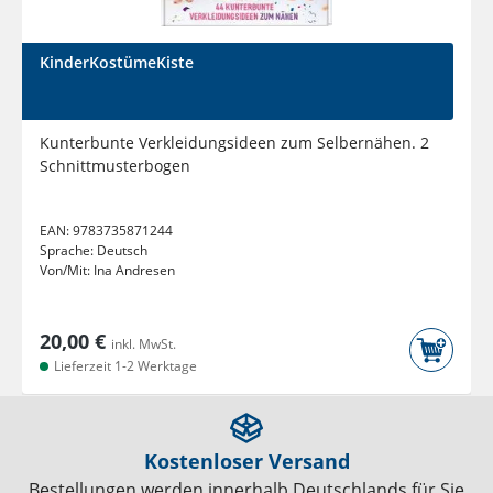
KinderKostümeKiste
Kunterbunte Verkleidungsideen zum Selbernähen. 2
Schnittmusterbogen
EAN:
9783735871244
Sprache:
Deutsch
Von/Mit:
Ina Andresen
20,00 €
inkl. MwSt.
Lieferzeit 1-2 Werktage
Kostenloser Versand
Bestellungen werden innerhalb Deutschlands für Sie