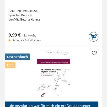
EAN:
9783596031054
Sprache:
Deutsch
Von/Mit:
Bettina Hennig
9,99 €
inkl. MwSt.
Lieferzeit 1-2 Wochen
Taschenbuch
Tipp
Die Revolution war für mich ein großes Abenteuer