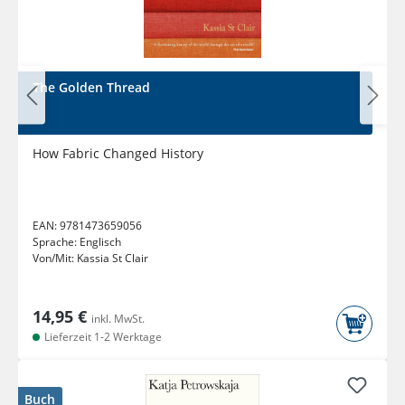
The Golden Thread
How Fabric Changed History
EAN:
9781473659056
Sprache:
Englisch
Von/Mit:
Kassia St Clair
14,95 €
inkl. MwSt.
Lieferzeit 1-2 Werktage
Buch