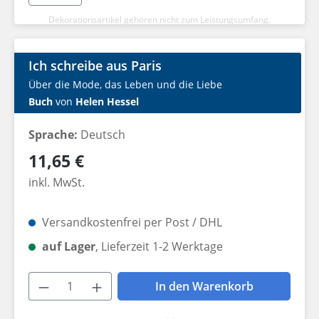
Dekorationsartikel gehören nicht zum Leistungsumfang.
Ich schreibe aus Paris
Über die Mode, das Leben und die Liebe
Buch
von
Helen Hessel
Sprache:
Deutsch
Regulärer Preis:
11,65 €
inkl. MwSt.
Versandkostenfrei per Post / DHL
auf Lager
, Lieferzeit 1-2 Werktage
Produkt Anzahl: Gib den gewünschten W
In den Warenkorb