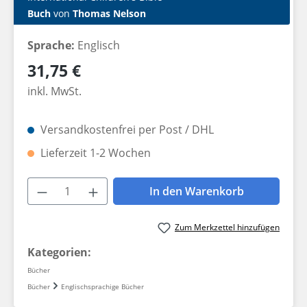
Buch
von
Thomas Nelson
Sprache:
Englisch
Regulärer Preis:
31,75 €
inkl. MwSt.
Versandkostenfrei per Post / DHL
Lieferzeit 1-2 Wochen
Produkt Anzahl: Gib den gewünschten W
In den Warenkorb
Zum Merkzettel hinzufügen
Kategorien:
Bücher
Bücher
Englischsprachige Bücher