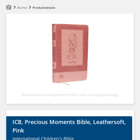
Zum Hauptinhalt springen
Bücher
Produktdetails
Dekorationsartikel gehören nicht zum Leistungsumfang.
ICB, Precious Moments Bible, Leathersoft,
Pink
International Children's Bible