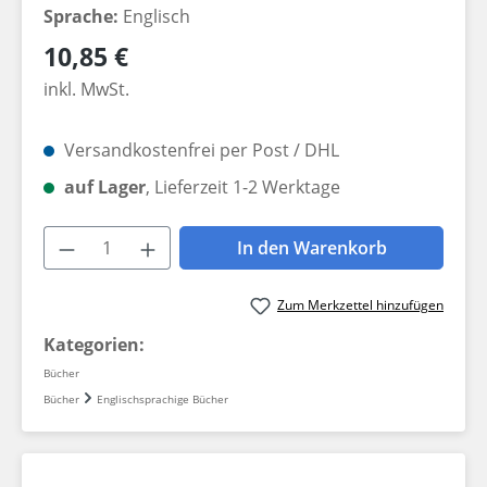
Sprache:
Englisch
Regulärer Preis:
10,85 €
inkl. MwSt.
Versandkostenfrei per Post / DHL
auf Lager
, Lieferzeit 1-2 Werktage
Produkt Anzahl: Gib den gewünschten W
In den Warenkorb
Zum Merkzettel hinzufügen
Kategorien:
Bücher
Bücher
Englischsprachige Bücher