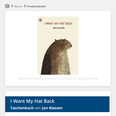
Zum Hauptinhalt springen
Bücher
Produktdetails
Dekorationsartikel gehören nicht zum Leistungsumfang.
I Want My Hat Back
Taschenbuch
von
Jon Klassen